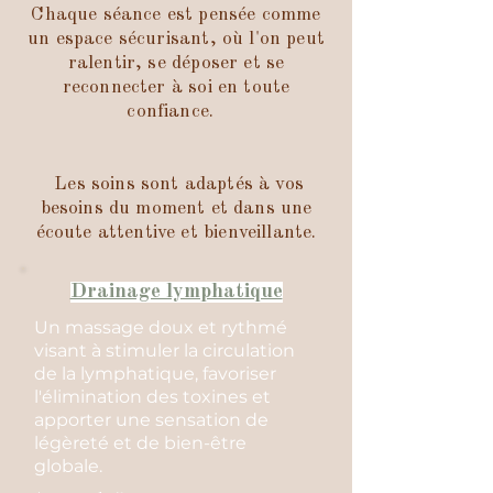
Chaque séance est pensée comme
un espace sécurisant, où l'on peut
ralentir, se déposer et se
reconnecter à soi en toute
confiance.
Les soins sont adaptés à vos
besoins du moment et dans une
écoute attentive et bienveillante.
Drainage lymphatique
Un massage doux et rythmé
visant à stimuler la circulation
de la lymphatique, favoriser
l'élimination des toxines et
apporter une sensation de
légèreté et de bien-être
globale.